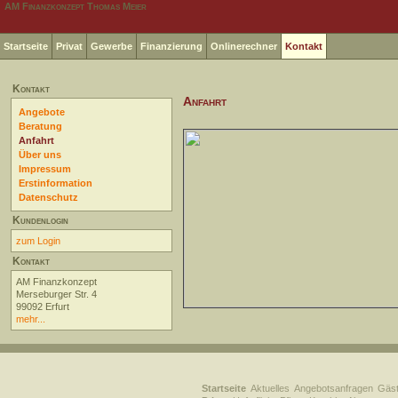
AM Finanzkonzept Thomas Meier
Startseite
Privat
Gewerbe
Finanzierung
Onlinerechner
Kontakt
Kontakt
Anfahrt
Angebote
Beratung
Anfahrt
Über uns
Impressum
Erstinformation
Datenschutz
Kundenlogin
zum Login
Kontakt
AM Finanzkonzept
Merseburger Str. 4
99092 Erfurt
mehr...
Startseite
Aktuelles
Angebotsanfragen
Gäs