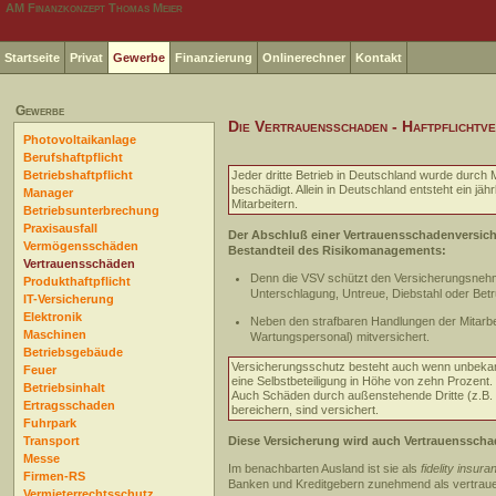
AM Finanzkonzept Thomas Meier
Startseite
Privat
Gewerbe
Finanzierung
Onlinerechner
Kontakt
Gewerbe
Die Vertrauensschaden - Haftpflichtv
Photovoltaikanlage
Berufshaftpflicht
Betriebshaftpflicht
Jeder dritte Betrieb in Deutschland wurde durch M
beschädigt. Allein in Deutschland entsteht ein jä
Manager
Mitarbeitern.
Betriebsunterbrechung
Praxisausfall
Der Abschluß einer Vertrauensschadenversich
Vermögensschäden
Bestandteil des Risikomanagements:
Vertrauensschäden
Denn die VSV schützt den Versicherungsnehme
Produkthaftpflicht
Unterschlagung, Untreue, Diebstahl oder Betr
IT-Versicherung
Elektronik
Neben den strafbaren Handlungen der Mitarbe
Maschinen
Wartungspersonal) mitversichert.
Betriebsgebäude
Versicherungsschutz besteht auch wenn unbekannt 
Feuer
eine Selbstbeteiligung in Höhe von zehn Prozent.
Betriebsinhalt
Auch Schäden durch außenstehende Dritte (z.B. 
Ertragsschaden
bereichern, sind versichert.
Fuhrpark
Transport
Diese Versicherung wird auch Vertrauenssch
Messe
Im benachbarten Ausland ist sie als
fidelity insura
Firmen-RS
Banken und Kreditgebern zunehmend als vertra
Vermieterrechtsschutz