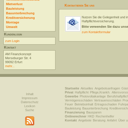
Mietverlust
Kontaktieren Sie uns
Bauleistung
Bauunterbrechung
Nutzen Sie die Gelegenheit und i
Kreditversicherung
Haftpflichtversicherung.
Montage
Bitte verwenden Sie dazu uns
Umwelt
zum Kontaktformular
Kundenlogin
zum Login
Kontakt
AM Finanzkonzept
Merseburger Str. 4
99092 Erfurt
mehr...
Startseite
Aktuelles
Angebotsanfragen
Gäs
Privat
Haftpflicht
Pflege,Krankh.
Altersvorso
Inhalt
Gewerbe
Photovoltaikanlage
Berufshaftpflic
Impressum
Vermögensschäden
Vertrauensschäden
Prod
Datenschutz
Feuer
Betriebsinhalt
Ertragsschaden
Fuhrpa
Lexikon
Bauleistung
Bauunterbrechung
Kreditversic
Suche
Finanzierung
Bausparen
Onlinerechner
HKD
Rechenhelfer
Kontakt
Angebote
Beratung
Anfahrt
Über u