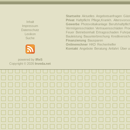
Startseite
Aktuelles
Angebotsanfragen
Gäs
Privat
Haftpflicht
Pflege,Krankh.
Altersvorso
Inhalt
Gewerbe
Photovoltaikanlage
Berufshaftpflic
Impressum
Vermögensschäden
Vertrauensschäden
Prod
Datenschutz
Feuer
Betriebsinhalt
Ertragsschaden
Fuhrpa
Lexikon
Bauleistung
Bauunterbrechung
Kreditversic
Suche
Finanzierung
Bausparen
Onlinerechner
HKD
Rechenhelfer
Kontakt
Angebote
Beratung
Anfahrt
Über u
powered by
IReS
Copyright © 2026
Inveda.net