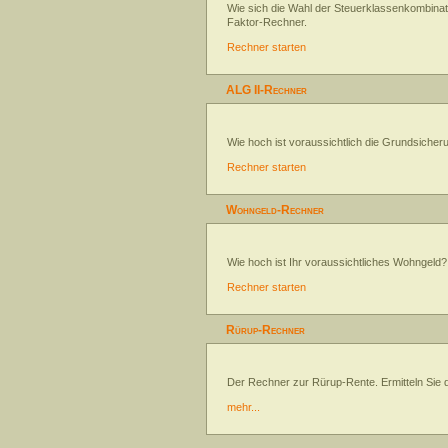
Wie sich die Wahl der Steuerklassenkombinati
Faktor-Rechner.
Rechner starten
ALG II-Rechner
Wie hoch ist voraussichtlich die Grundsicher
Rechner starten
Wohngeld-Rechner
Wie hoch ist Ihr voraussichtliches Wohngeld?
Rechner starten
Rürup-Rechner
Der Rechner zur Rürup-Rente. Ermitteln Sie d
mehr...