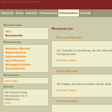
AM Finanzkonzept Thomas Meier
Startseite
Privat
Gewerbe
Finanzierung
Onlinerechner
Kontakt
Onlinerechner
Rechenhelfer
HKD
Rechenhelfer
Nettolohn-Rechner
Rechenhelfer
Nettolohn-Rechner
Der Nettolohn ist der Betrag, der dem Beschä
Riester-Rechner
Verfügung steht.
Faktorverfahren
Rechner starten
ALG II-Rechner
Wohngeld-Rechner
Rürup-Rechner
Riester-Rechner
Kundenlogin
zum Login
Mit Zulagen und Steuervorteilen will der Staa
Kontakt
Rechner starten
AM Finanzkonzept
Merseburger Str. 4
99092 Erfurt
Faktorverfahren
mehr...