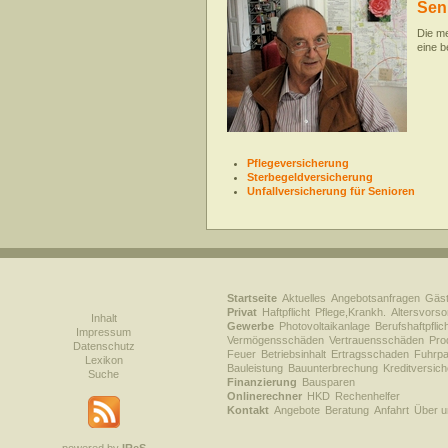
Sen
Die m
eine b
Pflegeversicherung
Sterbegeldversicherung
Unfallversicherung für Senioren
Startseite
Aktuelles
Angebotsanfragen
Gäs
Privat
Haftpflicht
Pflege,Krankh.
Altersvorso
Inhalt
Gewerbe
Photovoltaikanlage
Berufshaftpflic
Impressum
Vermögensschäden
Vertrauensschäden
Prod
Datenschutz
Feuer
Betriebsinhalt
Ertragsschaden
Fuhrpa
Lexikon
Bauleistung
Bauunterbrechung
Kreditversic
Suche
Finanzierung
Bausparen
Onlinerechner
HKD
Rechenhelfer
Kontakt
Angebote
Beratung
Anfahrt
Über u