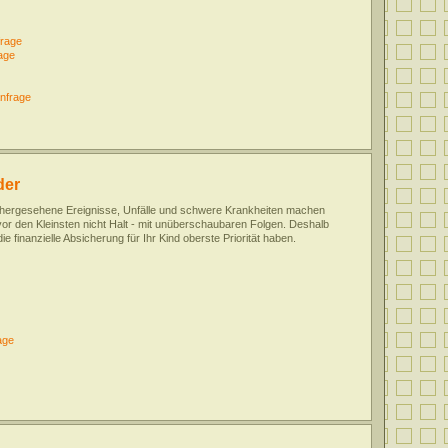
rage
age
nfrage
der
hergesehene Ereignisse, Unfälle und schwere Krankheiten machen
or den Kleinsten nicht Halt - mit unüberschaubaren Folgen. Deshalb
 die finanzielle Absicherung für Ihr Kind oberste Priorität haben.
age