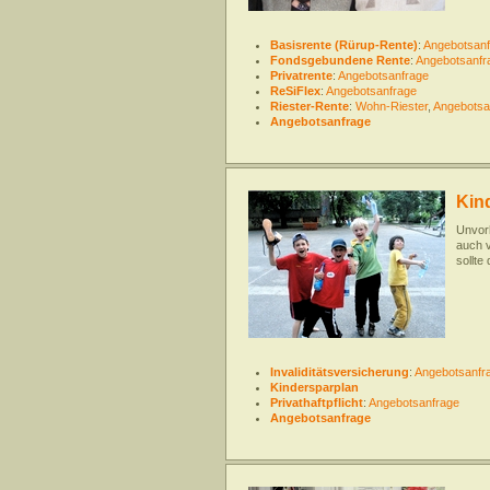
Basisrente (Rürup-Rente)
:
Angebotsanf
Fondsgebundene Rente
:
Angebotsanfr
Privatrente
:
Angebotsanfrage
ReSiFlex
:
Angebotsanfrage
Riester-Rente
:
Wohn-Riester
,
Angebotsa
Angebotsanfrage
Kin
Unvor
auch v
sollte
Invaliditätsversicherung
:
Angebotsanfr
Kindersparplan
Privathaftpflicht
:
Angebotsanfrage
Angebotsanfrage