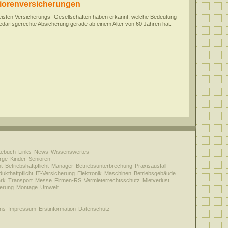
iorenversicherungen
eisten Versicherungs- Gesellschaften haben erkannt, welche Bedeutung
edarfsgerechte Absicherung gerade ab einem Alter von 60 Jahren hat.
tebuch
Links
News
Wissenswertes
rge
Kinder
Senioren
ht
Betriebshaftpflicht
Manager
Betriebsunterbrechung
Praxisausfall
ukthaftpflicht
IT-Versicherung
Elektronik
Maschinen
Betriebsgebäude
rk
Transport
Messe
Firmen-RS
Vermieterrechtsschutz
Mietverlust
herung
Montage
Umwelt
ns
Impressum
Erstinformation
Datenschutz