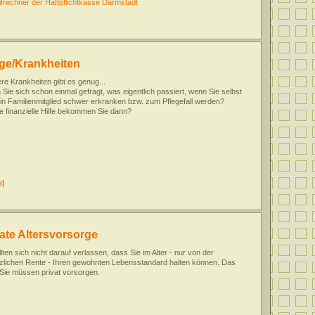
ifrechner der Haftpflichtkasse Darmstadt
ege/Krankheiten
e Krankheiten gibt es genug...
Sie sich schon einmal gefragt, was eigentlich passiert, wenn Sie selbst
in Familienmitglied schwer erkranken bzw. zum Pflegefall werden?
 finanzielle Hilfe bekommen Sie dann?
e)
ate Altersvorsorge
llten sich nicht darauf verlassen, dass Sie im Alter - nur von der
zlichen Rente - Ihren gewohnten Lebensstandard halten können. Das
 Sie müssen privat vorsorgen.