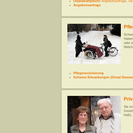
Öltankhaftpflicht
:
Angebotsanfrage
,
Tar
Angebotsanfrage
Pfl
Schwer
Haben 
oder e
Welche
Pflegeversicherung
Schwere Erkrankungen (Dread Diseas
Priv
Sie so
Geset
heißt,