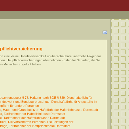
tpflichtversicherung
nn eine kleine Unaufmerksamkeit unüberschaubare finanzielle Folgen für
ben. Haftpflichtversicherungen übernehmen Kosten für Schäden, die Sie
en Menschen zugefügt haben.
beamtengesetz § 78
,
Haftung nach BGB § 839
,
Dienshaftpflicht für
l, Bundeswehr und Bundesgrenzschutz
,
Dienshaftpflicht für Angestellte im
tpflicht für andere Personen
e
,
Haus- und Grundbesitzer-Haftpflicht der Haftpflichtkasse Darmstadt
ge
,
Tarifrechner der Haftpflichtkasse Darmstadt
ge
,
Tarifrechner der Haftpflichtkasse Darmstadt
licht
,
Die versicherten Personen
,
Die Leistungen der
frage
,
Tarifrechner der Haftpflichtkasse Darmstadt