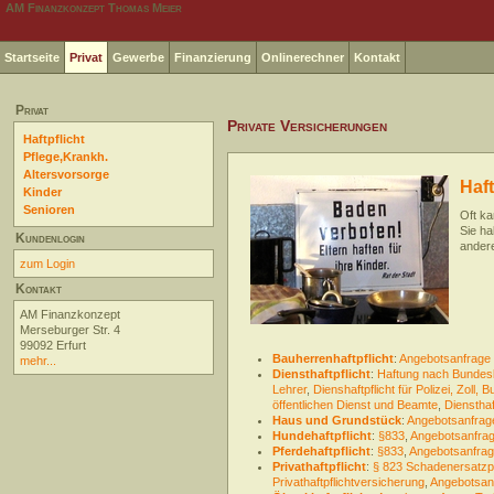
AM Finanzkonzept Thomas Meier
Startseite
Privat
Gewerbe
Finanzierung
Onlinerechner
Kontakt
Privat
Private Versicherungen
Haftpflicht
Pflege,Krankh.
Altersvorsorge
Haf
Kinder
Senioren
Oft ka
Sie ha
Kundenlogin
ander
zum Login
Kontakt
AM Finanzkonzept
Merseburger Str. 4
99092 Erfurt
Bauherrenhaftpflicht
:
Angebotsanfrage
mehr...
Diensthaftpflicht
:
Haftung nach Bundes
Lehrer
,
Dienshaftpflicht für Polizei, Zol
öffentlichen Dienst und Beamte
,
Diensthaf
Haus und Grundstück
:
Angebotsanfrag
Hundehaftpflicht
:
§833
,
Angebotsanfra
Pferdehaftpflicht
:
§833
,
Angebotsanfra
Privathaftpflicht
:
§ 823 Schadenersatzpf
Privathaftpflichtversicherung
,
Angebotsan