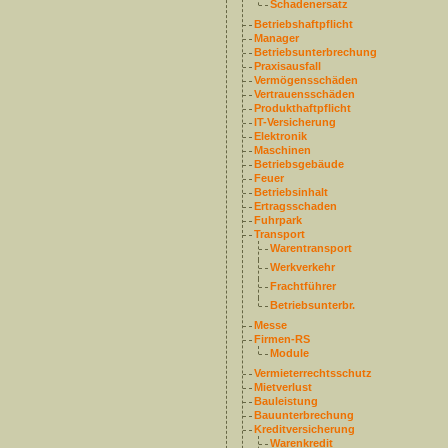
Schadenersatz
Betriebshaftpflicht
Manager
Betriebsunterbrechung
Praxisausfall
Vermögensschäden
Vertrauensschäden
Produkthaftpflicht
IT-Versicherung
Elektronik
Maschinen
Betriebsgebäude
Feuer
Betriebsinhalt
Ertragsschaden
Fuhrpark
Transport
Warentransport
Werkverkehr
Frachtführer
Betriebsunterbr.
Messe
Firmen-RS
Module
Vermieterrechtsschutz
Mietverlust
Bauleistung
Bauunterbrechung
Kreditversicherung
Warenkredit