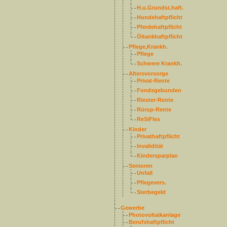
H.u.Grundst.haft.
Hundehaftpflicht
Pferdehaftpflicht
Öltankhaftpflicht
Pflege,Krankh.
Pflege
Schwere Krankh.
Altersvorsorge
Privat-Rente
Fondsgebunden
Riester-Rente
Rürup-Rente
ReSiFlex
Kinder
Privathaftpflicht
Invalidität
Kindersparplan
Senioren
Unfall
Pflegevers.
Sterbegeld
Gewerbe
Photovoltaikanlage
Berufshaftpflicht