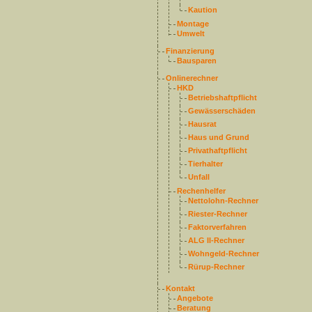
Kaution
Montage
Umwelt
Finanzierung
Bausparen
Onlinerechner
HKD
Betriebshaftpflicht
Gewässerschäden
Hausrat
Haus und Grund
Privathaftpflicht
Tierhalter
Unfall
Rechenhelfer
Nettolohn-Rechner
Riester-Rechner
Faktorverfahren
ALG II-Rechner
Wohngeld-Rechner
Rürup-Rechner
Kontakt
Angebote
Beratung