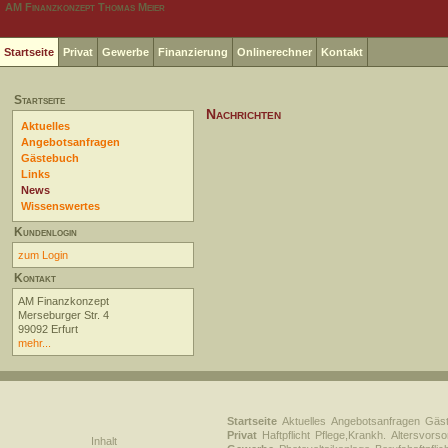
AM Finanzkonzept Thomas Meier
Startseite
Privat
Gewerbe
Finanzierung
Onlinerechner
Kontakt
Startseite
Nachrichten
Aktuelles
Angebotsanfragen
Gästebuch
Links
News
Wissenswertes
Kundenlogin
zum Login
Kontakt
AM Finanzkonzept
Merseburger Str. 4
99092 Erfurt
mehr...
Startseite
Aktuelles
Angebotsanfragen
Gäs
Privat
Haftpflicht
Pflege,Krankh.
Altersvorso
Inhalt