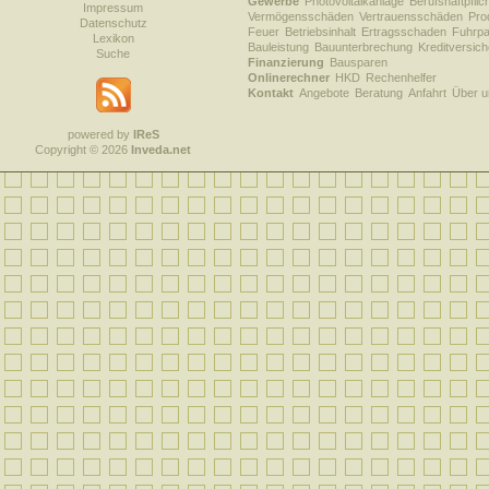
Gewerbe
Photovoltaikanlage
Berufshaftpflic
Impressum
Vermögensschäden
Vertrauensschäden
Prod
Datenschutz
Feuer
Betriebsinhalt
Ertragsschaden
Fuhrpa
Lexikon
Bauleistung
Bauunterbrechung
Kreditversic
Suche
Finanzierung
Bausparen
Onlinerechner
HKD
Rechenhelfer
Kontakt
Angebote
Beratung
Anfahrt
Über u
powered by
IReS
Copyright © 2026
Inveda.net