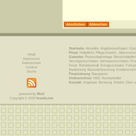
Startseite
Aktuelles
Angebotsanfragen
Gäs
Privat
Haftpflicht
Pflege,Krankh.
Altersvorso
Inhalt
Gewerbe
Photovoltaikanlage
Berufshaftpflic
Impressum
Vermögensschäden
Vertrauensschäden
Prod
Datenschutz
Feuer
Betriebsinhalt
Ertragsschaden
Fuhrpa
Lexikon
Bauleistung
Bauunterbrechung
Kreditversic
Suche
Finanzierung
Bausparen
Onlinerechner
HKD
Rechenhelfer
Kontakt
Angebote
Beratung
Anfahrt
Über u
powered by
IReS
Copyright © 2026
Inveda.net