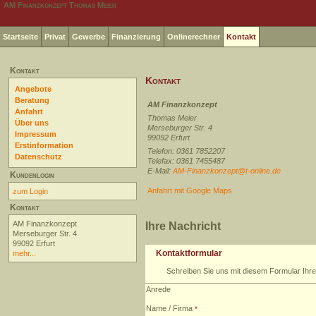
AM Finanzkonzept Thomas Meier
Startseite
Privat
Gewerbe
Finanzierung
Onlinerechner
Kontakt
Kontakt
Kontakt
Angebote
Beratung
AM Finanzkonzept
Anfahrt
Thomas Meier
Über uns
Merseburger Str. 4
Impressum
99092 Erfurt
Erstinformation
Telefon: 0361 7852207
Datenschutz
Telefax: 0361 7455487
E-Mail:
AM-Finanzkonzept@t-online.de
Kundenlogin
Anfahrt mit Google Maps
zum Login
Kontakt
AM Finanzkonzept
Ihre Nachricht
Merseburger Str. 4
99092 Erfurt
Kontaktformular
mehr...
Schreiben Sie uns mit diesem Formular Ihre
Anrede
Name / Firma