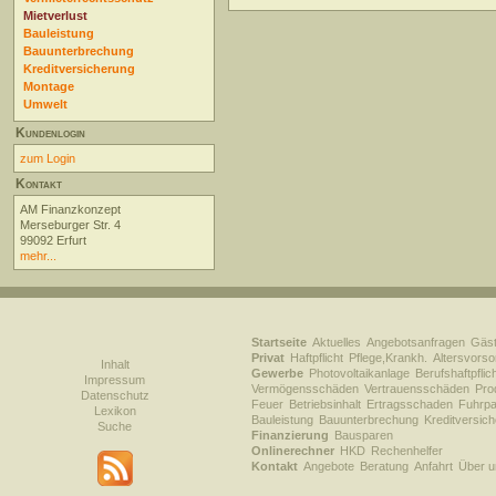
Mietverlust
Bauleistung
Bauunterbrechung
Kreditversicherung
Montage
Umwelt
Kundenlogin
zum Login
Kontakt
AM Finanzkonzept
Merseburger Str. 4
99092 Erfurt
mehr...
Startseite
Aktuelles
Angebotsanfragen
Gäs
Privat
Haftpflicht
Pflege,Krankh.
Altersvorso
Inhalt
Gewerbe
Photovoltaikanlage
Berufshaftpflic
Impressum
Vermögensschäden
Vertrauensschäden
Prod
Datenschutz
Feuer
Betriebsinhalt
Ertragsschaden
Fuhrpa
Lexikon
Bauleistung
Bauunterbrechung
Kreditversic
Suche
Finanzierung
Bausparen
Onlinerechner
HKD
Rechenhelfer
Kontakt
Angebote
Beratung
Anfahrt
Über u