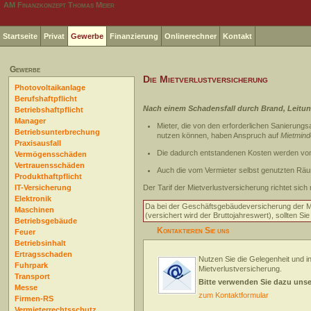
AM Finanzkonzept Thomas Meier
Startseite
Privat
Gewerbe
Finanzierung
Onlinerechner
Kontakt
Gewerbe
Die Mietverlustversicherung
Photovoltaikanlage
Berufshaftpflicht
Nach einem Schadensfall durch Brand, Leitu
Betriebshaftpflicht
Manager
Mieter, die von den erforderlichen Sanierungsa
Betriebsunterbrechung
nutzen können, haben Anspruch auf
Mietmind
Praxisausfall
Die dadurch entstandenen Kosten werden vo
Vermögensschäden
Vertrauensschäden
Auch die vom Vermieter selbst genutzten Räu
Produkthaftpflicht
IT-Versicherung
Der Tarif der Mietverlustversicherung richtet sich 
Elektronik
Da bei der Geschäftsgebäudeversicherung der M
Maschinen
(versichert wird der Bruttojahreswert), sollten Sie
Betriebsgebäude
Kontaktieren Sie uns
Feuer
Betriebsinhalt
Ertragsschaden
Nutzen Sie die Gelegenheit und in
Fuhrpark
Mietverlustversicherung.
Transport
Bitte verwenden Sie dazu uns
Messe
zum Kontaktformular
Firmen-RS
Vermieterrechtsschutz