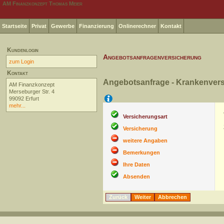
AM Finanzkonzept Thomas Meier
Startseite
Privat
Gewerbe
Finanzierung
Onlinerechner
Kontakt
Kundenlogin
Angebotsanfragenversicherung
zum Login
Kontakt
Angebotsanfrage - Krankenver
AM Finanzkonzept
Merseburger Str. 4
Hilfe
99092 Erfurt
mehr...
Versicherungsart
Versicherung
weitere Angaben
Bemerkungen
Ihre Daten
Absenden
Zurück