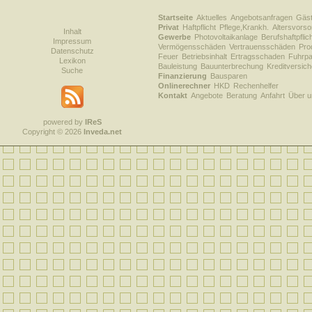
Startseite
Aktuelles
Angebotsanfragen
Gäs
Privat
Haftpflicht
Pflege,Krankh.
Altersvorso
Inhalt
Gewerbe
Photovoltaikanlage
Berufshaftpflic
Impressum
Vermögensschäden
Vertrauensschäden
Prod
Datenschutz
Feuer
Betriebsinhalt
Ertragsschaden
Fuhrpa
Lexikon
Bauleistung
Bauunterbrechung
Kreditversic
Suche
Finanzierung
Bausparen
Onlinerechner
HKD
Rechenhelfer
Kontakt
Angebote
Beratung
Anfahrt
Über u
powered by
IReS
Copyright © 2026
Inveda.net