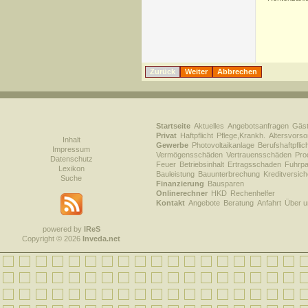
Zurück
Startseite
Aktuelles
Angebotsanfragen
Gäs
Privat
Haftpflicht
Pflege,Krankh.
Altersvorso
Inhalt
Gewerbe
Photovoltaikanlage
Berufshaftpflic
Impressum
Vermögensschäden
Vertrauensschäden
Prod
Datenschutz
Feuer
Betriebsinhalt
Ertragsschaden
Fuhrpa
Lexikon
Bauleistung
Bauunterbrechung
Kreditversic
Suche
Finanzierung
Bausparen
Onlinerechner
HKD
Rechenhelfer
Kontakt
Angebote
Beratung
Anfahrt
Über u
powered by
IReS
Copyright © 2026
Inveda.net