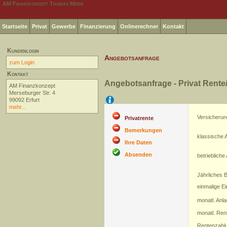
AM Finanzkonzept Thomas Meier
Startseite
Privat
Gewerbe
Finanzierung
Onlinerechner
Kontakt
Kundenlogin
Angebotsanfrage
zum Login
Kontakt
Angebotsanfrage - Privat Rente
AM Finanzkonzept
Merseburger Str. 4
Hilfe
99092 Erfurt
mehr...
Versicheru
Privatrente
Bemerkungen
klassische 
Ihre Daten
Absenden
betriebliche
Jährliches 
einmalige E
monatl. Anl
monatl. Ren
Rentenzahlu