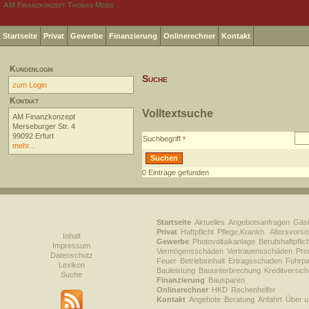
AM Finanzkonzept Thomas Meier
Startseite
Privat
Gewerbe
Finanzierung
Onlinerechner
Kontakt
Kundenlogin
Suche
zum Login
Kontakt
Volltextsuche
AM Finanzkonzept
Merseburger Str. 4
99092 Erfurt
Suchbegriff
mehr...
0
Einträge gefunden
Startseite
Aktuelles
Angebotsanfragen
Gäs
Privat
Haftpflicht
Pflege,Krankh.
Altersvorso
Inhalt
Gewerbe
Photovoltaikanlage
Berufshaftpflic
Impressum
Vermögensschäden
Vertrauensschäden
Prod
Datenschutz
Feuer
Betriebsinhalt
Ertragsschaden
Fuhrpa
Lexikon
Bauleistung
Bauunterbrechung
Kreditversic
Suche
Finanzierung
Bausparen
Onlinerechner
HKD
Rechenhelfer
Kontakt
Angebote
Beratung
Anfahrt
Über u