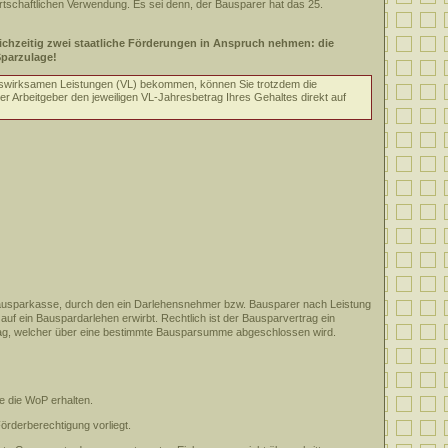
irtschaftlichen Verwendung. Es sei denn, der Bausparer hat das 25.
ichzeitig zwei staatliche Förderungen in Anspruch nehmen: die
parzulage!
swirksamen Leistungen (VL) bekommen, können Sie trotzdem die
r Arbeitgeber den jeweiligen VL-Jahresbetrag Ihres Gehaltes direkt auf
r Bausparkasse, durch den ein Darlehensnehmer bzw. Bausparer nach Leistung
f ein Bauspardarlehen erwirbt. Rechtlich ist der Bausparvertrag ein
rtrag, welcher über eine bestimmte Bausparsumme abgeschlossen wird.
e die WoP erhalten.
örderberechtigung vorliegt.