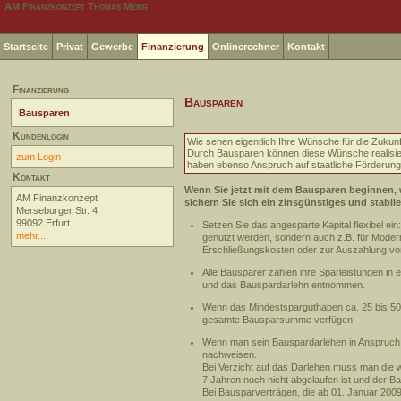
AM Finanzkonzept Thomas Meier
Startseite
Privat
Gewerbe
Finanzierung
Onlinerechner
Kontakt
Finanzierung
Bausparen
Bausparen
Kundenlogin
Wie sehen eigentlich Ihre Wünsche für die Zukun
Durch Bausparen können diese Wünsche realisierb
zum Login
haben ebenso Anspruch auf staatliche Förderung
Kontakt
Wenn Sie jetzt mit dem Bausparen beginnen, w
AM Finanzkonzept
sichern Sie sich ein zinsgünstiges und stabil
Merseburger Str. 4
99092 Erfurt
Setzen Sie das angesparte Kapital flexibel e
mehr...
genutzt werden, sondern auch z.B. für Mode
Erschließungskosten oder zur Auszahlung von
Alle Bausparer zahlen ihre Sparleistungen in
und das Bauspardarlehn entnommen.
Wenn das Mindestsparguthaben ca. 25 bis 50
gesamte Bausparsumme verfügen.
Wenn man sein Bauspardarlehen in Anspruch
nachweisen.
Bei Verzicht auf das Darlehen muss man die 
7 Jahren noch nicht abgelaufen ist und der 
Bei Bausparverträgen, die ab 01. Januar 2009