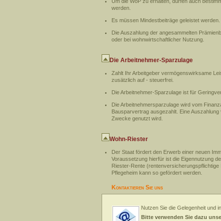
Um die WoP zu erhalten, dürfen auch bestim
werden.
Es müssen Mindestbeiträge geleistet werden.
Die Auszahlung der angesammelten Prämienbeit
oder bei wohnwirtschaftlicher Nutzung.
Die Arbeitnehmer-Sparzulage
Zahlt Ihr Arbeitgeber vermögenswirksame Leis
zusätzlich auf - steuerfrei.
Die Arbeitnehmer-Sparzulage ist für Geringv
Die Arbeitnehmersparzulage wird vom Finanza
Bausparvertrag ausgezahlt. Eine Auszahlung v
Zwecke genutzt wird.
Wohn-Riester
Der Staat fördert den Erwerb einer neuen Im
Voraussetzung hierfür ist die Eigennutzung d
Riester-Rente (rentenversicherungspflichtige
Pflegeheim kann so gefördert werden.
Kontaktieren Sie uns
Nutzen Sie die Gelegenheit und i
Bitte verwenden Sie dazu uns