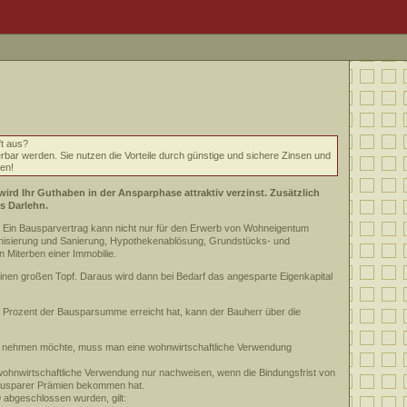
ft aus?
ar werden. Sie nutzen die Vorteile durch günstige und sichere Zinsen und
en!
ird Ihr Guthaben in der Ansparphase attraktiv verzinst. Zusätzlich
es Darlehn.
in: Ein Bausparvertrag kann nicht nur für den Erwerb von Wohneigentum
rnisierung und Sanierung, Hypothekenablösung, Grundstücks- und
 Miterben einer Immobilie.
 einen großen Topf. Daraus wird dann bei Bedarf das angesparte Eigenkapital
 Prozent der Bausparsumme erreicht hat, kann der Bauherr über die
 nehmen möchte, muss man eine wohnwirtschaftliche Verwendung
wohnwirtschaftliche Verwendung nur nachweisen, wenn die Bindungsfrist von
Bausparer Prämien bekommen hat.
 abgeschlossen wurden, gilt: