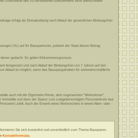
mte Grenzwerte des zu versteuerten Einkommens nicht überschritten
räge erfolgt als Einmalzahlung nach Ablauf der gesetzlichen Bindungsfrist
tungen (VL) auf Ihr Bausparkonto, polstert der Staat diesen Betrag
erdiener gedacht. Es gelten Einkommensgrenzen.
mt festgesetzt und nach Ablauf der Bindungsfrist von 7 Jahren auf den
or Ablauf ist möglich, wenn das Bausparguthaben für wohnwirtschaftliche
mobilie auch mit der Eigenheim-Rente, dem sogenannten "Wohnriester".
er Immobilie und dass der Sparer zum zulageberechtigten Personenkreis laut
 Personen) zählt. Auch der Erwerb eines Wohnrechtes in einem Alten- oder
nformieren Sie sich kostenfrei und unverbindlich zum Thema Bausparen.
er
Kontaktformular
.