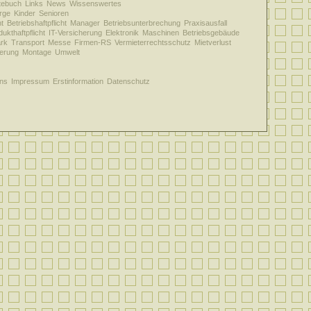
tebuch
Links
News
Wissenswertes
rge
Kinder
Senioren
ht
Betriebshaftpflicht
Manager
Betriebsunterbrechung
Praxisausfall
ukthaftpflicht
IT-Versicherung
Elektronik
Maschinen
Betriebsgebäude
rk
Transport
Messe
Firmen-RS
Vermieterrechtsschutz
Mietverlust
herung
Montage
Umwelt
ns
Impressum
Erstinformation
Datenschutz