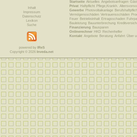
Startseite
Aktuelles
Angebotsanfragen
Gäs
Privat
Haftpflicht
Pflege,Krankh.
Altersvorso
Inhalt
Gewerbe
Photovoltaikanlage
Berufshaftpflic
Impressum
Vermögensschäden
Vertrauensschäden
Prod
Datenschutz
Feuer
Betriebsinhalt
Ertragsschaden
Fuhrpa
Lexikon
Bauleistung
Bauunterbrechung
Kreditversic
Suche
Finanzierung
Bausparen
Onlinerechner
HKD
Rechenhelfer
Kontakt
Angebote
Beratung
Anfahrt
Über u
powered by
IReS
Copyright © 2026
Inveda.net