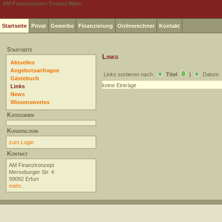
AM Finanzkonzept Thomas Meier
Startseite
Privat
Gewerbe
Finanzierung
Onlinerechner
Kontakt
Startseite
Links
Aktuelles
Angebotsanfragen
Links sortieren nach:
Titel
|
Datum
Gästebuch
keine Einträge
Links
News
Wissenswertes
Kategorien
Kundenlogin
zum Login
Kontakt
AM Finanzkonzept
Merseburger Str. 4
99092 Erfurt
mehr...