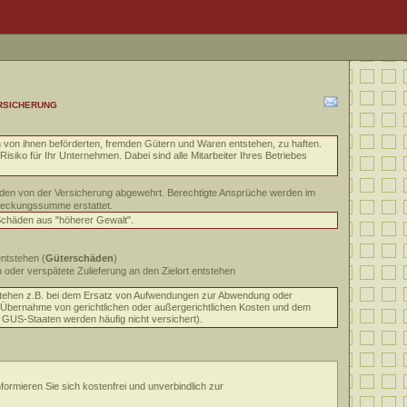
rsicherung
 an von ihnen beförderten, fremden Gütern und Waren entstehen, zu haften.
isiko für Ihr Unternehmen. Dabei sind alle Mitarbeiter Ihres Betriebes
en von der Versicherung abgewehrt. Berechtigte Ansprüche werden im
 Deckungssumme erstattet.
Schäden aus "höherer Gewalt".
ntstehen (
Güterschäden
)
n oder verspätete Zulieferung an den Zielort entstehen
stehen z.B. bei dem Ersatz von Aufwendungen zur Abwendung oder
r Übernahme von gerichtlichen oder außergerichtlichen Kosten und dem
 GUS-Staaten werden häufig nicht versichert).
formieren Sie sich kostenfrei und unverbindlich zur