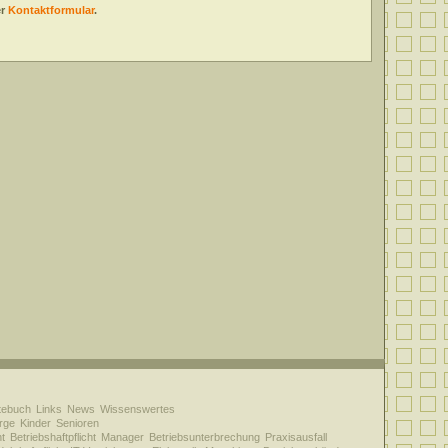
er
Kontaktformular
.
tebuch
Links
News
Wissenswertes
rge
Kinder
Senioren
ht
Betriebshaftpflicht
Manager
Betriebsunterbrechung
Praxisausfall