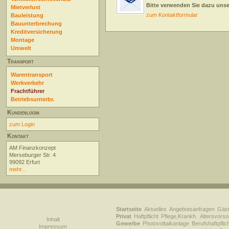
Bitte verwenden Sie dazu uns
Mietverlust
zum Kontaktformular
Bauleistung
Bauunterbrechung
Kreditversicherung
Montage
Umwelt
Transport
Warentransport
Werkverkehr
Frachtführer
Betriebsunterbr.
Kundenlogin
zum Login
Kontakt
AM Finanzkonzept
Merseburger Str. 4
99092 Erfurt
mehr...
Startseite
Aktuelles
Angebotsanfragen
Gäs
Privat
Haftpflicht
Pflege,Krankh.
Altersvorso
Inhalt
Gewerbe
Photovoltaikanlage
Berufshaftpflic
Impressum