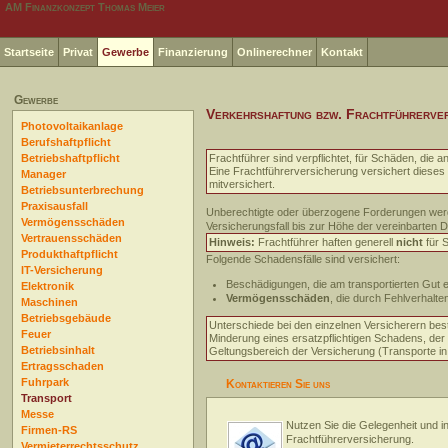
AM Finanzkonzept Thomas Meier
Startseite
Privat
Gewerbe
Finanzierung
Onlinerechner
Kontakt
Gewerbe
Verkehrshaftung bzw. Frachtführerve
Photovoltaikanlage
Berufshaftpflicht
Betriebshaftpflicht
Frachtführer sind verpflichtet, für Schäden, die
Eine Frachtführerversicherung versichert dieses R
Manager
mitversichert.
Betriebsunterbrechung
Praxisausfall
Unberechtigte oder überzogene Forderungen werd
Vermögensschäden
Versicherungsfall bis zur Höhe der vereinbarten
Vertrauensschäden
Hinweis:
Frachtführer haften generell
nicht
für 
Produkthaftpflicht
Folgende Schadensfälle sind versichert:
IT-Versicherung
Beschädigungen, die am transportierten Gut e
Elektronik
Vermögensschäden
, die durch Fehlverhalte
Maschinen
Betriebsgebäude
Unterschiede bei den einzelnen Versicherern be
Feuer
Minderung eines ersatzpflichtigen Schadens, de
Betriebsinhalt
Geltungsbereich der Versicherung (Transporte in
Ertragsschaden
Fuhrpark
Kontaktieren Sie uns
Transport
Messe
Nutzen Sie die Gelegenheit und in
Firmen-RS
Frachtführerversicherung.
Vermieterrechtsschutz