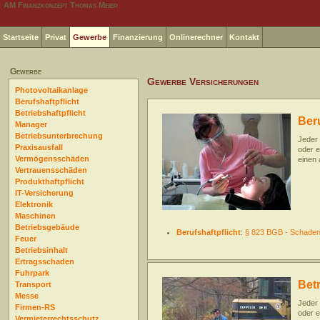
AM Finanzkonzept Thomas Meier
Startseite
Privat
Gewerbe
Finanzierung
Onlinerechner
Kontakt
Gewerbe
Gewerbe Versicherungen
Photovoltaikanlage
Berufshaftpflicht
Betriebshaftpflicht
Beru
Manager
Betriebsunterbrechung
Jeder 
Praxisausfall
oder e
Vermögensschäden
einen
Vertrauensschäden
Produkthaftpflicht
IT-Versicherung
Elektronik
Maschinen
Betriebsgebäude
Berufshaftpflicht
:
§ 823 BGB - Schadene
Feuer
Betriebsinhalt
Ertragsschaden
Fuhrpark
Betr
Transport
Messe
Jeder 
Firmen-RS
oder e
Vermieterrechtsschutz