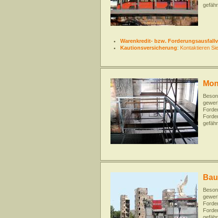
gefäh
Warenkredit- bzw. Forderungsausfall
Kautionsversicherung
:
Kontaktieren Si
Mon
Besond
gewerb
Forder
Forde
gefäh
Bau
Besond
gewerb
Forder
Forde
gefäh