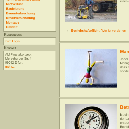
einen
Mietverlust
Bauleistung
Bauunterbrechung
Kreditversicherung
Montage
Umwelt
Betriebshaftpflicht
:
Wer ist versichert
Kundenlogin
zum Login
Kontakt
Man
AM Finanzkonzept
Merseburger Str. 4
Jeder
99092 Erfurt
Manage
mehr...
dass n
sonde
Bet
Ist ei
der La
ersetz
Betri