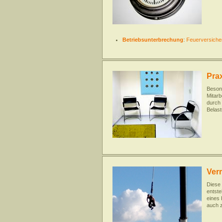
Betriebsunterbrechung
:
Feuerversiche
Prax
Besond
Mitarb
durch 
Belas
Ver
Diese 
entste
eines 
auch z