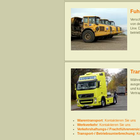
Fuh
Versch
von de
Lkw. D
betrie
Tra
Währe
ausges
und ka
Vertra
Warentransport
:
Kontaktieren Sie uns
Werkverkehr
:
Kontaktieren Sie uns
Verkehrshaftungs-/ Frachtführerversi
Transport-/ Betriebsunterbrechung
:
Ko