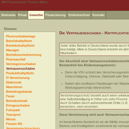
AM Finanzkonzept Thomas Meier
Startseite
Privat
Gewerbe
Finanzierung
Onlinerechner
Kontakt
Gewerbe
Die Vertrauensschaden - Haftpflichtv
Photovoltaikanlage
Berufshaftpflicht
Betriebshaftpflicht
Jeder dritte Betrieb in Deutschland wurde durch M
beschädigt. Allein in Deutschland entsteht ein jä
Manager
Mitarbeitern.
Betriebsunterbrechung
Praxisausfall
Der Abschluß einer Vertrauensschadenversich
Vermögensschäden
Bestandteil des Risikomanagements:
Vertrauensschäden
Denn die VSV schützt den Versicherungsnehme
Produkthaftpflicht
Unterschlagung, Untreue, Diebstahl oder Betr
IT-Versicherung
Elektronik
Neben den strafbaren Handlungen der Mitarbe
Maschinen
Wartungspersonal) mitversichert.
Betriebsgebäude
Versicherungsschutz besteht auch wenn unbekannt 
Feuer
eine Selbstbeteiligung in Höhe von zehn Prozent.
Betriebsinhalt
Auch Schäden durch außenstehende Dritte (z.B. 
Ertragsschaden
bereichern, sind versichert.
Fuhrpark
Transport
Diese Versicherung wird auch Vertrauenssch
Messe
Im benachbarten Ausland ist sie als
fidelity insura
Firmen-RS
Banken und Kreditgebern zunehmend als vertra
Vermieterrechtsschutz