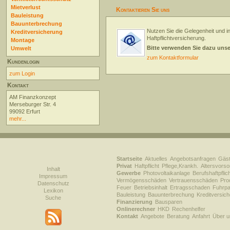
Mietverlust
Kontaktieren Sie uns
Bauleistung
Bauunterbrechung
Nutzen Sie die Gelegenheit und i
Kreditversicherung
Haftpflichtversicherung.
Montage
Bitte verwenden Sie dazu uns
Umwelt
zum Kontaktformular
Kundenlogin
zum Login
Kontakt
AM Finanzkonzept
Merseburger Str. 4
99092 Erfurt
mehr...
Startseite
Aktuelles
Angebotsanfragen
Gäs
Privat
Haftpflicht
Pflege,Krankh.
Altersvorso
Inhalt
Gewerbe
Photovoltaikanlage
Berufshaftpflic
Impressum
Vermögensschäden
Vertrauensschäden
Prod
Datenschutz
Feuer
Betriebsinhalt
Ertragsschaden
Fuhrpa
Lexikon
Bauleistung
Bauunterbrechung
Kreditversic
Suche
Finanzierung
Bausparen
Onlinerechner
HKD
Rechenhelfer
Kontakt
Angebote
Beratung
Anfahrt
Über u