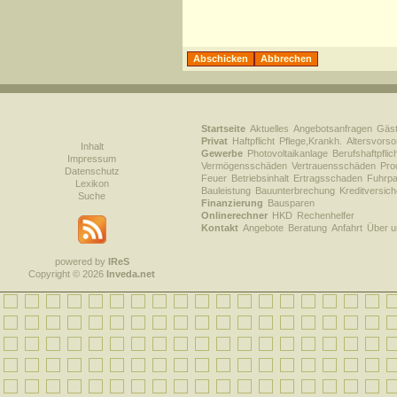
Startseite
Aktuelles
Angebotsanfragen
Gäs
Privat
Haftpflicht
Pflege,Krankh.
Altersvorso
Inhalt
Gewerbe
Photovoltaikanlage
Berufshaftpflic
Impressum
Vermögensschäden
Vertrauensschäden
Prod
Datenschutz
Feuer
Betriebsinhalt
Ertragsschaden
Fuhrpa
Lexikon
Bauleistung
Bauunterbrechung
Kreditversic
Suche
Finanzierung
Bausparen
Onlinerechner
HKD
Rechenhelfer
Kontakt
Angebote
Beratung
Anfahrt
Über u
powered by
IReS
Copyright © 2026
Inveda.net