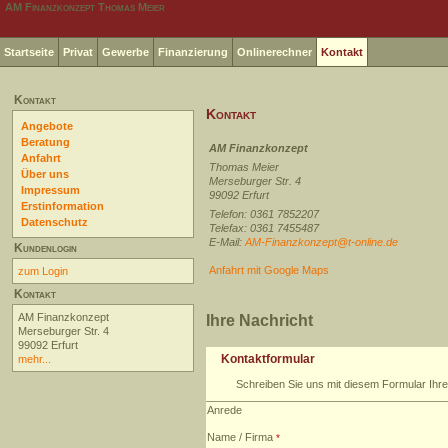
AM Finanzkonzept Thomas Meier
Startseite
Privat
Gewerbe
Finanzierung
Onlinerechner
Kontakt
Kontakt
Kontakt
Angebote
Beratung
AM Finanzkonzept
Anfahrt
Thomas Meier
Über uns
Merseburger Str. 4
Impressum
99092 Erfurt
Erstinformation
Telefon: 0361 7852207
Datenschutz
Telefax: 0361 7455487
E-Mail:
AM-Finanzkonzept@t-online.de
Kundenlogin
Anfahrt mit Google Maps
zum Login
Kontakt
AM Finanzkonzept
Ihre Nachricht
Merseburger Str. 4
99092 Erfurt
Kontaktformular
mehr...
Schreiben Sie uns mit diesem Formular Ihre
Anrede
Name / Firma