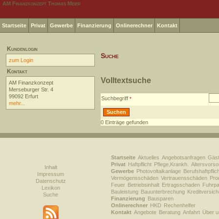
AM Finanzkonzept Thomas Meier
Startseite
Privat
Gewerbe
Finanzierung
Onlinerechner
Kontakt
Kundenlogin
Suche
zum Login
Kontakt
Volltextsuche
AM Finanzkonzept
Merseburger Str. 4
99092 Erfurt
Suchbegriff
mehr...
0
Einträge gefunden
Startseite
Aktuelles
Angebotsanfragen
Gäs
Privat
Haftpflicht
Pflege,Krankh.
Altersvorso
Inhalt
Gewerbe
Photovoltaikanlage
Berufshaftpflic
Impressum
Vermögensschäden
Vertrauensschäden
Prod
Datenschutz
Feuer
Betriebsinhalt
Ertragsschaden
Fuhrpa
Lexikon
Bauleistung
Bauunterbrechung
Kreditversic
Suche
Finanzierung
Bausparen
Onlinerechner
HKD
Rechenhelfer
Kontakt
Angebote
Beratung
Anfahrt
Über u