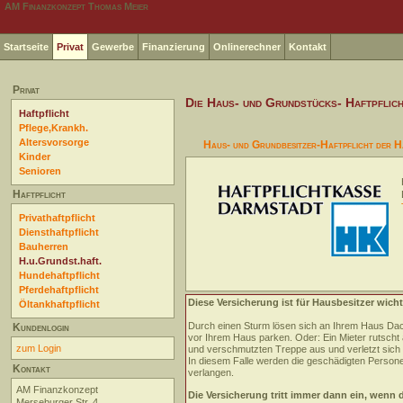
AM Finanzkonzept Thomas Meier
Startseite
Privat
Gewerbe
Finanzierung
Onlinerechner
Kontakt
Privat
Die Haus- und Grundstücks- Haftpflic
Haftpflicht
Pflege,Krankh.
Altersvorsorge
Haus- und Grundbesitzer-Haftpflicht der H
Kinder
Senioren
Haftpflicht
Privathaftpflicht
Diensthaftpflicht
Bauherren
H.u.Grundst.haft.
Hundehaftpflicht
Pferdehaftpflicht
Diese Versicherung ist für Hausbesitzer wicht
Öltankhaftpflicht
Durch einen Sturm lösen sich an Ihrem Haus Dac
Kundenlogin
vor Ihrem Haus parken. Oder: Ein Mieter rutscht 
zum Login
und verschmutzten Treppe aus und verletzt sich
In diesem Falle werden die geschädigten Perso
Kontakt
verlangen.
AM Finanzkonzept
Die Versicherung tritt immer dann ein, wenn 
Merseburger Str. 4