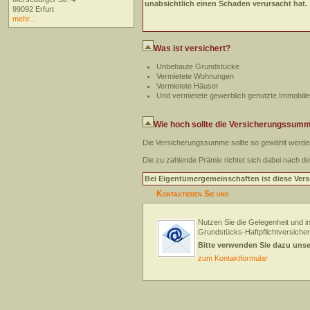
unabsichtlich einen Schaden verursacht hat.
99092 Erfurt
mehr...
Was ist versichert?
Unbebaute Grundstücke
Vermietete Wohnungen
Vermietete Häuser
Und vermietete gewerblich genutzte Immobili
Wie hoch sollte die Versicherungssum
Die Versicherungssumme sollte so gewählt werden
Die zu zahlende Prämie richtet sich dabei nach de
Bei Eigentümergemeinschaften ist diese Ver
Kontaktieren Sie uns
Nutzen Sie die Gelegenheit und i
Grundstücks-Haftpflichtversiche
Bitte verwenden Sie dazu uns
zum Kontaktformular