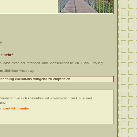
en
me sein?
, dass diese bei Personen- und Sachschäden bei ca. 1 Mio Euro liegt.
m jährlichen Mietertrag.
sicherung ebendfalls dringend zu empfehlen
.
Angebotsa
nformieren Sie sich kostenfrei und unverbindlich zur Haus- und
Fordern
rung.
Sie
hier
er
Kontaktformular
.
Ihr
unverbindl
Angebot
an
und
wir
setzen