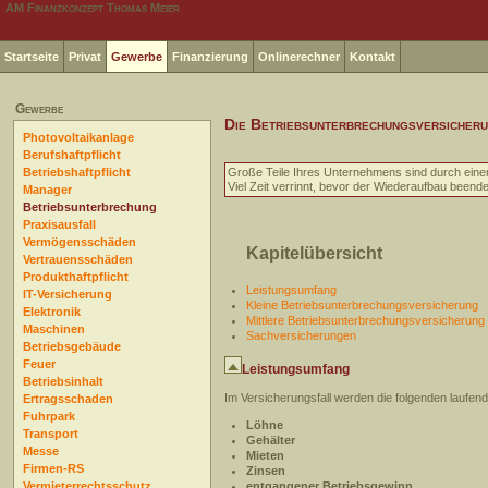
AM Finanzkonzept Thomas Meier
Startseite
Privat
Gewerbe
Finanzierung
Onlinerechner
Kontakt
Gewerbe
Die Betriebsunterbrechungsversicher
Photovoltaikanlage
Berufshaftpflicht
Betriebshaftpflicht
Große Teile Ihres Unternehmens sind durch einen
Viel Zeit verrinnt, bevor der Wiederaufbau beendet
Manager
Betriebsunterbrechung
Praxisausfall
Vermögensschäden
Kapitelübersicht
Vertrauensschäden
Produkthaftpflicht
Leistungsumfang
IT-Versicherung
Kleine Betriebsunterbrechungsversicherung
Elektronik
Mittlere Betriebsunterbrechungsversicherung
Maschinen
Sachversicherungen
Betriebsgebäude
Feuer
Leistungsumfang
Betriebsinhalt
Im Versicherungsfall werden die folgenden laufen
Ertragsschaden
Fuhrpark
Löhne
Transport
Gehälter
Messe
Mieten
Firmen-RS
Zinsen
Vermieterrechtsschutz
entgangener Betriebsgewinn