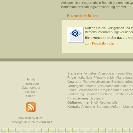
Anlagen nicht fristgerecht in Betrieb genommen w
Betriebsunterbrechungsversicherung ersetzt.
Kontaktieren Sie uns
Nutzen Sie die Gelegenheit und in
Betriebsunterbrechungsversiche
Bitte verwenden Sie dazu uns
zum Kontaktformular
Startseite
Aktuelles
Angebotsanfragen
Gäs
Privat
Haftpflicht
Pflege,Krankh.
Altersvorso
Inhalt
Gewerbe
Photovoltaikanlage
Berufshaftpflic
Impressum
Vermögensschäden
Vertrauensschäden
Prod
Datenschutz
Feuer
Betriebsinhalt
Ertragsschaden
Fuhrpa
Lexikon
Bauleistung
Bauunterbrechung
Kreditversic
Suche
Finanzierung
Bausparen
Onlinerechner
HKD
Rechenhelfer
Kontakt
Angebote
Beratung
Anfahrt
Über u
powered by
IReS
Copyright © 2026
Inveda.net