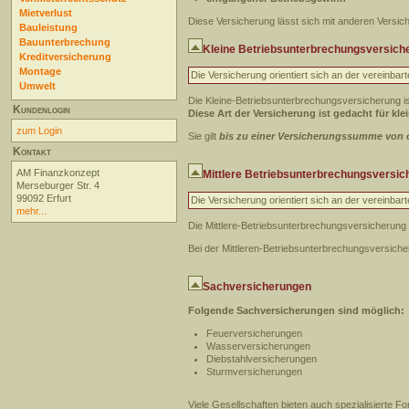
Mietverlust
Diese Versicherung lässt sich mit anderen Versic
Bauleistung
Bauunterbrechung
Kleine Betriebsunterbrechungsversich
Kreditversicherung
Montage
Die Versicherung orientiert sich an der vereinba
Umwelt
Die Kleine-Betriebsunterbrechungsversicherung i
Kundenlogin
Diese Art der Versicherung ist gedacht für kl
zum Login
Sie gilt
bis zu einer Versicherungssumme von c
Kontakt
AM Finanzkonzept
Mittlere Betriebsunterbrechungsversic
Merseburger Str. 4
99092 Erfurt
Die Versicherung orientiert sich an der vereinba
mehr...
Die Mittlere-Betriebsunterbrechungsversicherung 
Bei der Mittleren-Betriebsunterbrechungsversich
Sachversicherungen
Folgende Sachversicherungen sind möglich:
Feuerversicherungen
Wasserversicherungen
Diebstahlversicherungen
Sturmversicherungen
Viele Gesellschaften bieten auch spezialisierte