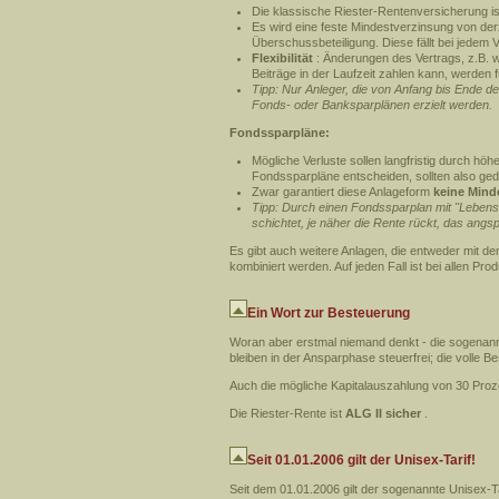
Die klassische Riester-Rentenversicherung is
Es wird eine feste Mindestverzinsung von derz
Überschussbeteiligung. Diese fällt bei jedem 
Flexibilität
: Änderungen des Vertrags, z.B. 
Beiträge in der Laufzeit zahlen kann, werden f
Tipp: Nur Anleger, die von Anfang bis Ende de
Fonds- oder Banksparplänen erzielt werden.
Fondssparpläne:
Mögliche Verluste sollen langfristig durch hö
Fondssparpläne entscheiden, sollten also gedu
Zwar garantiert diese Anlageform
keine Mind
Tipp: Durch einen Fondssparplan mit "Lebens
schichtet, je näher die Rente rückt, das angs
Es gibt auch weitere Anlagen, die entweder mit 
kombiniert werden. Auf jeden Fall ist bei allen P
Ein Wort zur Besteuerung
Woran aber erstmal niemand denkt - die sogenan
bleiben in der Ansparphase steuerfrei; die volle B
Auch die mögliche Kapitalauszahlung von 30 Pro
Die Riester-Rente ist
ALG II sicher
.
Seit 01.01.2006 gilt der Unisex-Tarif!
Seit dem 01.01.2006 gilt der sogenannte Unisex-T