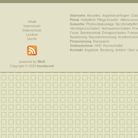
Startseite
Aktuelles
Angebotsanfragen
Gäs
Privat
Haftpflicht
Pflege,Krankh.
Altersvorso
Inhalt
Gewerbe
Photovoltaikanlage
Berufshaftpflic
Impressum
Vermögensschäden
Vertrauensschäden
Prod
Datenschutz
Feuer
Betriebsinhalt
Ertragsschaden
Fuhrpa
Lexikon
Bauleistung
Bauunterbrechung
Kreditversic
Suche
Finanzierung
Bausparen
Onlinerechner
HKD
Rechenhelfer
Kontakt
Angebote
Beratung
Anfahrt
Über u
powered by
IReS
Copyright © 2026
Inveda.net