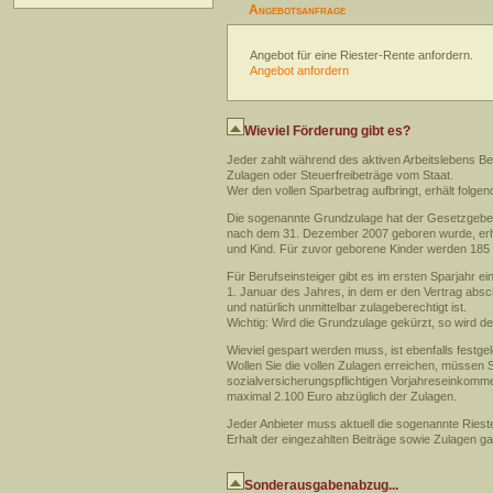
Angebotsanfrage
Angebot für eine Riester-Rente anfordern.
Angebot anfordern
Wieviel Förderung gibt es?
Jeder zahlt während des aktiven Arbeitslebens Be
Zulagen oder Steuerfreibeträge vom Staat.
Wer den vollen Sparbetrag aufbringt, erhält folg
Die sogenannte Grundzulage hat der Gesetzgeber
nach dem 31. Dezember 2007 geboren wurde, erhäl
und Kind. Für zuvor geborene Kinder werden 185 
Für Berufseinsteiger gibt es im ersten Sparjahr 
1. Januar des Jahres, in dem er den Vertrag absch
und natürlich unmittelbar zulageberechtigt ist.
Wichtig: Wird die Grundzulage gekürzt, so wird de
Wieviel gespart werden muss, ist ebenfalls festgel
Wollen Sie die vollen Zulagen erreichen, müssen S
sozialversicherungspflichtigen Vorjahreseinkomm
maximal 2.100 Euro abzüglich der Zulagen.
Jeder Anbieter muss aktuell die sogenannte Riest
Erhalt der eingezahlten Beiträge sowie Zulagen g
Sonderausgabenabzug...