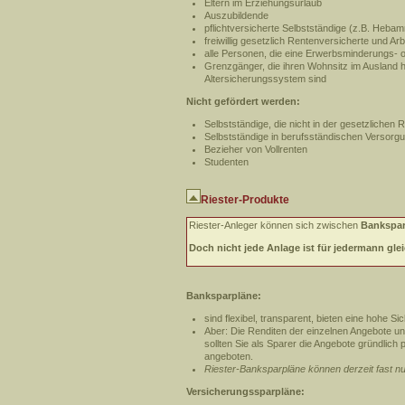
Eltern im Erziehungsurlaub
Auszubildende
pflichtversicherte Selbstständige (z.B. Hebam
freiwillig gesetzlich Rentenversicherte und Arb
alle Personen, die eine Erwerbsminderungs- o
Grenzgänger, die ihren Wohnsitz im Ausland 
Altersicherungssystem sind
Nicht gefördert werden:
Selbstständige, die nicht in der gesetzlichen 
Selbstständige in berufsständischen Versorgu
Bezieher von Vollrenten
Studenten
Riester-Produkte
Riester-Anleger können sich zwischen
Bankspar
Doch nicht jede Anlage ist für jedermann gle
Banksparpläne:
sind flexibel, transparent, bieten eine hohe S
Aber: Die Renditen der einzelnen Angebote un
sollten Sie als Sparer die Angebote gründlich
angeboten.
Riester-Banksparpläne können derzeit fast
Versicherungssparpläne: