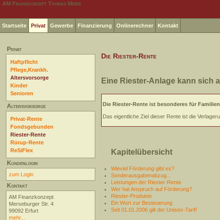
AM Finanzkonzept Thomas Meier
Startseite
Privat
Gewerbe
Finanzierung
Onlinerechner
Kontakt
Privat
Die Riester-Rente
Haftpflicht
Pflege,Krankh.
Altersvorsorge
Eine Riester-Anlage kann sich 
Kinder
Senioren
Die Riester-Rente ist besonderes für Famili
Altersvorsorge
Das eigentliche Ziel dieser Rente ist die Verlage
Privat-Rente
Fondsgebunden
Riester-Rente
Rürup-Rente
ReSiFlex
Kapitelübersicht
Kundenlogin
Wieviel Förderung gibt es?
zum Login
Sonderausgabenabzug...
Leistungen der Riester-Rente
Kontakt
Wer hat Anspruch auf Förderung?
Riester-Produkte
AM Finanzkonzept
Ein Wort zur Besteuerung
Merseburger Str. 4
Seit 01.01.2006 gilt der Unisex-Tarif!
99092 Erfurt
mehr...