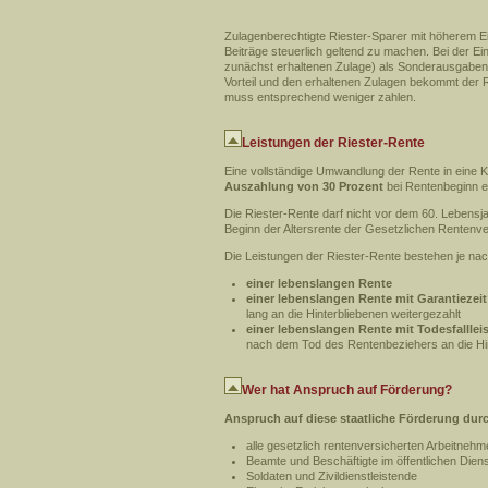
Zulagenberechtigte Riester-Sparer mit höherem E
Beiträge steuerlich geltend zu machen. Bei der E
zunächst erhaltenen Zulage) als Sonderausgaben 
Vorteil und den erhaltenen Zulagen bekommt der 
muss entsprechend weniger zahlen.
Leistungen der Riester-Rente
Eine vollständige Umwandlung der Rente in eine K
Auszahlung von 30 Prozent
bei Rentenbeginn e
Die Riester-Rente darf nicht vor dem 60. Lebensja
Beginn der Altersrente der Gesetzlichen Rentenv
Die Leistungen der Riester-Rente bestehen je nach
einer lebenslangen Rente
einer lebenslangen Rente mit Garantiezeit
lang an die Hinterbliebenen weitergezahlt
einer lebenslangen Rente mit Todesfalllei
nach dem Tod des Rentenbeziehers an die Hi
Wer hat Anspruch auf Förderung?
Anspruch auf diese staatliche Förderung durc
alle gesetzlich rentenversicherten Arbeitnehm
Beamte und Beschäftigte im öffentlichen Dien
Soldaten und Zivildienstleistende