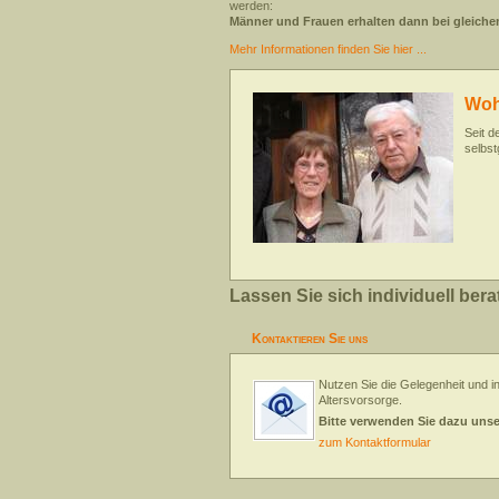
werden:
Männer und Frauen erhalten dann bei gleiche
Mehr Informationen finden Sie hier ...
Woh
Seit d
selbst
Lassen Sie sich individuell bera
Kontaktieren Sie uns
Nutzen Sie die Gelegenheit und in
Altersvorsorge.
Bitte verwenden Sie dazu uns
zum Kontaktformular